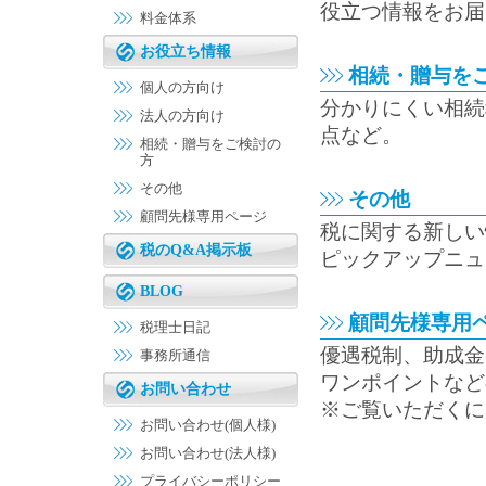
役立つ情報をお届
料金体系
お役立ち情報
相続・贈与を
個人の方向け
分かりにくい相続
法人の方向け
点など。
相続・贈与をご検討の
方
その他
その他
顧問先様専用ページ
税に関する新しい
税のQ&A掲示板
ピックアップニュ
BLOG
顧問先様専用
税理士日記
優遇税制、助成金
事務所通信
ワンポイントなど
お問い合わせ
※ご覧いただくに
お問い合わせ(個人様)
お問い合わせ(法人様)
プライバシーポリシー