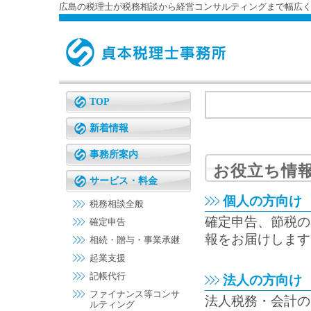
広島の税理士が税務相談から経営コンサルティングまで幅広
TOP
新着情報
事務所案内
お役立ち情
サービス・料金
個人の方向け
税務相談全般
確定申告、節税の
確定申告
報をお届けします
相続・贈与・事業承継
起業支援
記帳代行
法人の方向け
ファイナンス等コンサ
法人税務・会計の
ルティング