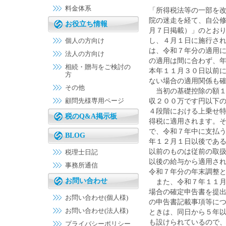
料金体系
「所得税法等の一部を
院の迷走を経て、自公
お役立ち情報
月７日掲載）」のとお
個人の方向け
し、４月１日に施行さ
は、令和７年分の適用
法人の方向け
の適用は間に合わず、
相続・贈与をご検討の
本年１１月３０日以前
方
ない場合の適用関係も
その他
当初の基礎控除の額１
顧問先様専用ページ
収２００万です円以下
４段階における上乗せ
税のQ&A掲示板
得税に適用されます。
で、令和７年中に支払
BLOG
年１２月１日以後であ
以前のものは従前の取
税理士日記
以後の給与から適用さ
事務所通信
令和７年分の年末調整
お問い合わせ
また、令和７年１１月
場合の確定申告書を提
お問い合わせ(個人様)
の申告書記載事項等に
お問い合わせ(法人様)
ときは、同日から５年
も設けられているので
プライバシーポリシー