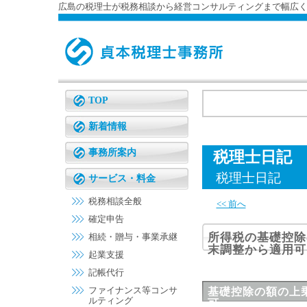
広島の税理士が税務相談から経営コンサルティングまで幅広
TOP
新着情報
事務所案内
税理士日記
税理士日記
サービス・料金
税務相談全般
<< 前へ
確定申告
所得税の基礎控除
相続・贈与・事業承継
末調整から適用可
起業支援
記帳代行
ファイナンス等コンサ
基礎控除の額の上
ルティング
可