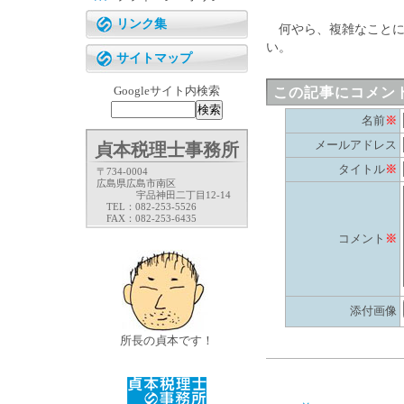
リンク集
何やら、複雑なことに
い。
サイトマップ
Googleサイト内検索
この記事にコメン
名前
※
メールアドレス
貞本税理士事務所
タイトル
※
〒734-0004
広島県広島市南区
宇品神田二丁目12-14
TEL：082-253-5526
FAX：082-253-6435
コメント
※
添付画像
所長の貞本です！