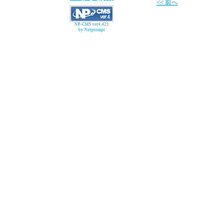
<< 前へ
NP-CMS ver4.421
by Netprompt