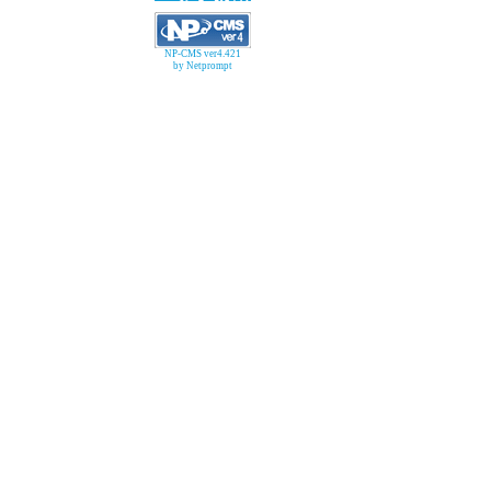
NP-CMS ver4.421
by Netprompt