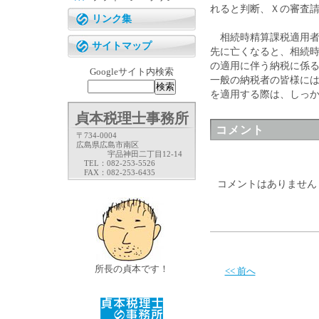
れると判断、Ｘの審査
リンク集
相続時精算課税適用者
サイトマップ
先に亡くなると、相続
の適用に伴う納税に係
Googleサイト内検索
一般の納税者の皆様に
を適用する際は、しっ
貞本税理士事務所
コメント
〒734-0004
広島県広島市南区
宇品神田二丁目12-14
TEL：082-253-5526
FAX：082-253-6435
コメントはありません
所長の貞本です！
<< 前へ