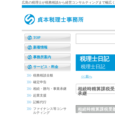
広島の税理士が税務相談から経営コンサルティングまで幅広
TOP
新着情報
事務所案内
税理士日記
税理士日記
サービス・料金
税務相談全般
<< 前へ
確定申告
相続時精算課税受
相続・贈与・事業承継
承継
起業支援
記帳代行
ファイナンス等コンサ
相続時精算課税受
ルティング
継