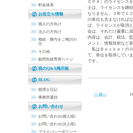
ＣＰＡ）のライセンス
料金体系
士は、ライセンスを継
なりません。３年で１
お役立ち情報
の単位も含まなければ
個人の方向け
ば、ライセンスが取消
会は、それだけ厳重に
法人の方向け
内容は、会計、税法、
相続・贈与をご検討の
メント、情報技術など
方
私はＢｅｃｋｅｒのＯ
その他
て、単位を取得してい
顧問先様専用ページ
です。
税のQ&A掲示板
BLOG
税理士日記
<< 前へ
D
事務所通信
お問い合わせ
お問い合わせ(個人様)
お問い合わせ(法人様)
プライバシーポリシー