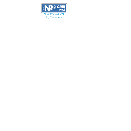
NP-CMS ver4.421
by Netprompt