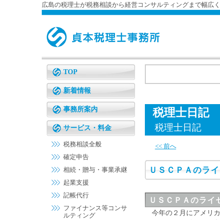
広島の税理士が税務相談から経営コンサルティングまで幅広
TOP
新着情報
事務所案内
税理士日記
税理士日記
サービス・料金
税務相談全般
<< 前へ
確定申告
ＵＳＣＰＡのライ
相続・贈与・事業承継
起業支援
記帳代行
ＵＳＣＰＡのライ
ファイナンス等コンサ
今年の２月にアメリカ
ルティング