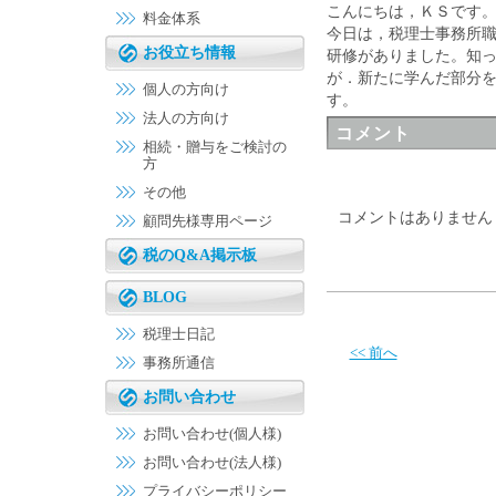
こんにちは，ＫＳです
料金体系
今日は，税理士事務所
お役立ち情報
研修がありました。知
が．新たに学んだ部分
個人の方向け
す。
法人の方向け
コメント
相続・贈与をご検討の
方
その他
コメントはありません
顧問先様専用ページ
税のQ&A掲示板
BLOG
税理士日記
<< 前へ
事務所通信
お問い合わせ
お問い合わせ(個人様)
お問い合わせ(法人様)
プライバシーポリシー