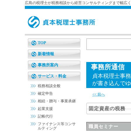
広島の税理士が税務相談から経営コンサルティングまで幅広
TOP
新着情報
事務所案内
事務所通信
貞本税理士事務
サービス・料金
が書き込んでゆ
税務相談全般
確定申告
<< 前へ
相続・贈与・事業承継
固定資産の税務
起業支援
記帳代行
ファイナンス等コンサ
職員セミナー
ルティング